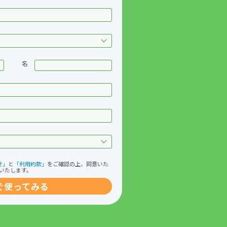
名
針」
と
「利用約款」
をご確認の上、同意いた
いたします。