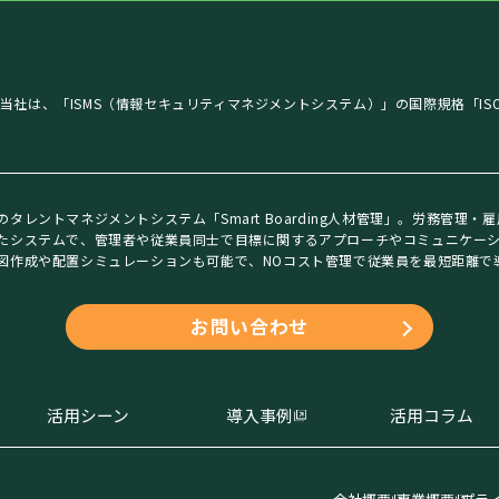
当社は、「ISMS（情報セキュリティマネジメントシステム）」の国際規格「ISO 
のタレントマネジメントシステム「Smart Boarding人材管理」。労務管
たシステムで、管理者や従業員同士で目標に関するアプローチやコミュニケー
図作成や配置シミュレーションも可能で、NOコスト管理で従業員を最短距離で
お問い合わせ
活用シーン
導入事例
活用コラム